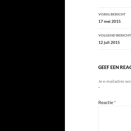
Bericht
VORIG BERICHT
navigatie
17 mei 2015
VOLGEND BERICHT
12 juli 2015
GEEF EEN REA
Je e-mailadres wo
*
Reactie
*