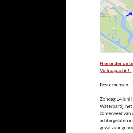
Hieronder de te
Vuilraapactie! :
Beste mensen,
Zondag 14 juni i
Waterpartij, het
zomerweer van d
achtergelaten in
geval voor geno