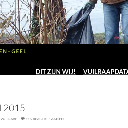
E N – G E E L
DIT ZIJN WIJ!
VUILRAAPDAT
I 2015
VUILRAAP
EEN REACTIE PLAATSEN