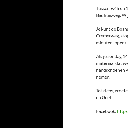
Tussen 9.45 en 
Badhuisweg. Wij 
Je kunt de Boshu
Cremerweg, stopt
minuten lopen).
Als je zondag 14
materiaal dat we
handschoenen va
nemen.
Tot ziens, groet
en Geel
Facebook:
http