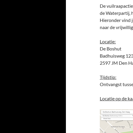
De vuilraapactie
de Waterpartij, 
Hieronder vind je
naar de vrijwilli
Locatie:
De Boshut
Badhuisweg 12
2597 JM Den H
Tijdstip:
Ontvangst tusse
Locatie op de ka