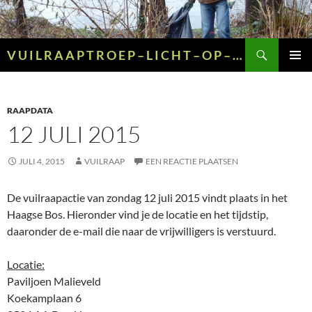
Ga
naar
de
Zoeken
V U I L R A A P T R O E P – L I C H T – O P – G R O E N – E N – G E E L
inhoud
PRIMAI
MENU
RAAPDATA
12 JULI 2015
JULI 4, 2015
VUILRAAP
EEN REACTIE PLAATSEN
De vuilraapactie van zondag 12 juli 2015 vindt plaats in het
Haagse Bos. Hieronder vind je de locatie en het tijdstip,
daaronder de e-mail die naar de vrijwilligers is verstuurd.
Locatie:
Paviljoen Malieveld
Koekamplaan 6