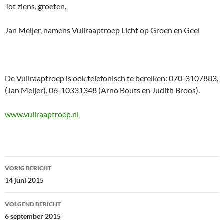
Tot ziens, groeten,
Jan Meijer, namens Vuilraaptroep Licht op Groen en Geel
De Vuilraaptroep is ook telefonisch te bereiken: 070-3107883,
(Jan Meijer), 06-10331348 (Arno Bouts en Judith Broos).
www.vuilraaptroep.nl
Bericht
VORIG BERICHT
navigatie
14 juni 2015
VOLGEND BERICHT
6 september 2015