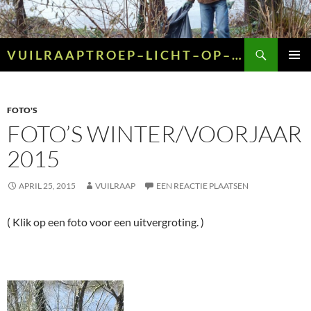
Ga
naar
de
Zoeken
V U I L R A A P T R O E P – L I C H T – O P – G R O E N – E N – G E E L
inhoud
PRIMAI
MENU
FOTO'S
FOTO’S WINTER/VOORJAAR
2015
APRIL 25, 2015
VUILRAAP
EEN REACTIE PLAATSEN
( Klik op een foto voor een uitvergroting. )