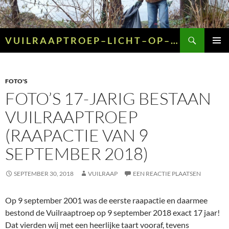
Ga
naar
de
Zoeken
V U I L R A A P T R O E P – L I C H T – O P – G R O E N – E N – G E E L
inhoud
PRIMAI
MENU
FOTO'S
FOTO’S 17-JARIG BESTAAN
VUILRAAPTROEP
(RAAPACTIE VAN 9
SEPTEMBER 2018)
SEPTEMBER 30, 2018
VUILRAAP
EEN REACTIE PLAATSEN
Op 9 september 2001 was de eerste raapactie en daarmee
bestond de Vuilraaptroep op 9 september 2018 exact 17 jaar!
Dat vierden wij met een heerlijke taart vooraf, tevens