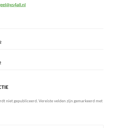
eel@xs4all.nl
2
2
CTIE
rdt niet gepubliceerd.
Vereiste velden zijn gemarkeerd met