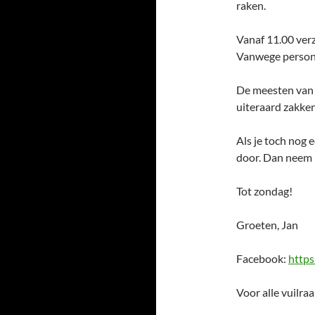
raken.
Vanaf 11.00 ver
Vanwege persone
De meesten van 
uiteraard zakken
Als je toch nog 
door. Dan neem i
Tot zondag!
Groeten, Jan
Facebook:
https
Voor alle vuilra