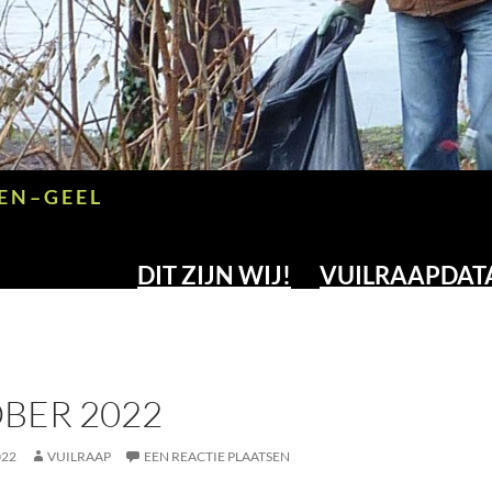
E N – G E E L
DIT ZIJN WIJ!
VUILRAAPDAT
BER 2022
022
VUILRAAP
EEN REACTIE PLAATSEN