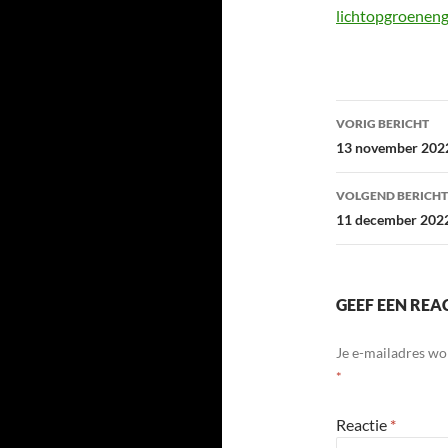
lichtopgroeneng
Bericht
VORIG BERICHT
navigatie
13 november 202
VOLGEND BERICHT
11 december 202
GEEF EEN REA
Je e-mailadres wo
*
Reactie
*