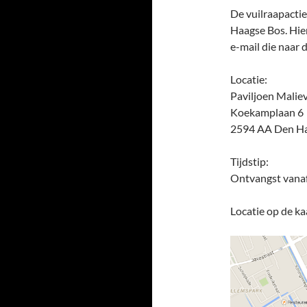
De vuilraapactie
Haagse Bos. Hier
e-mail die naar d
Locatie:
Paviljoen Malie
Koekamplaan 6
2594 AA Den H
Tijdstip:
Ontvangst vanaf
Locatie op de ka