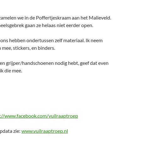
zamelen we in de Poffertjeskraam aan het Malieveld.
elsgebrek gaan ze helaas niet eerder open.
ons hebben ondertussen zelf materiaal. Ik neem
 mee, stickers, en binders.
een grijper/handschoenen nodig hebt, geef dat even
k die mee.
://www.facebook.com/vuilraaptroep
apdata zie:
www.vuilraaptroep.nl