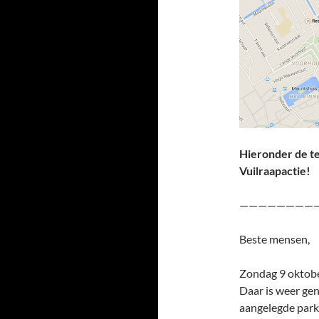
Hieronder de te
Vuilraapactie!
————————
Beste mensen,
Zondag 9 oktober
Daar is weer gen
aangelegde park 