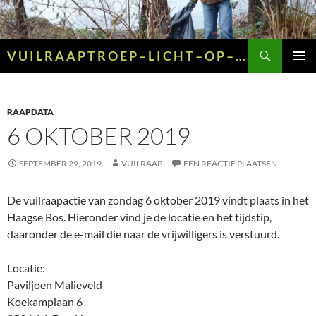
Ga
naar
de
Zoeken
V U I L R A A P T R O E P – L I C H T – O P – G R O E N – E N – G E E L
inhoud
PRIMAI
MENU
RAAPDATA
6 OKTOBER 2019
SEPTEMBER 29, 2019
VUILRAAP
EEN REACTIE PLAATSEN
De vuilraapactie van zondag 6 oktober 2019 vindt plaats in het
Haagse Bos. Hieronder vind je de locatie en het tijdstip,
daaronder de e-mail die naar de vrijwilligers is verstuurd.
Locatie:
Paviljoen Malieveld
Koekamplaan 6