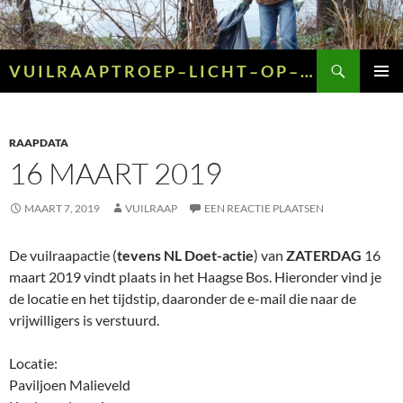
Ga
naar
de
Zoeken
V U I L R A A P T R O E P – L I C H T – O P – G R O E N – E N – G E E L
inhoud
PRIMAI
MENU
RAAPDATA
16 MAART 2019
MAART 7, 2019
VUILRAAP
EEN REACTIE PLAATSEN
De vuilraapactie (
tevens NL Doet-actie
) van
ZATERDAG
16
maart 2019 vindt plaats in het Haagse Bos. Hieronder vind je
de locatie en het tijdstip, daaronder de e-mail die naar de
vrijwilligers is verstuurd.
Locatie:
Paviljoen Malieveld