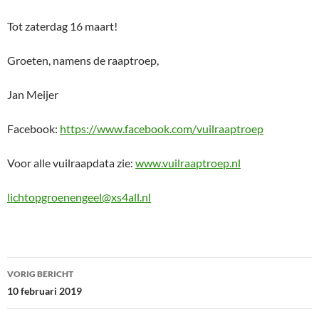
Tot zaterdag 16 maart!
Groeten, namens de raaptroep,
Jan Meijer
Facebook:
https://www.facebook.com/vuilraaptroep
Voor alle vuilraapdata zie:
www.vuilraaptroep.nl
lichtopgroenengeel@xs4all.nl
Bericht
VORIG BERICHT
navigatie
10 februari 2019