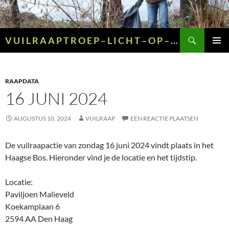
Ga
naar
de
Zoeken
V U I L R A A P T R O E P – L I C H T – O P – G R O E N – E N – G E E L
inhoud
PRIMAI
MENU
RAAPDATA
16 JUNI 2024
AUGUSTUS 10, 2024
VUILRAAP
EEN REACTIE PLAATSEN
De vuilraapactie van zondag 16 juni 2024 vindt plaats in het
Haagse Bos. Hieronder vind je de locatie en het tijdstip.
Locatie:
Paviljoen Malieveld
Koekamplaan 6
2594 AA Den Haag