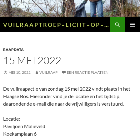
Ga
naar
de
Zoeken
V U I L R A A P T R O E P – L I C H T – O P – G R O E N – E N – G E E L
inhoud
PRIMAI
MENU
RAAPDATA
15 MEI 2022
MEI 10, 2022
VUILRAAP
EEN REACTIE PLAATSEN
De vuilraapactie van zondag 15 mei 2022 vindt plaats in het
Haagse Bos. Hieronder vind je de locatie en het tijdstip,
daaronder de e-mail die naar de vrijwilligers is verstuurd.
Locatie:
Paviljoen Malieveld
Koekamplaan 6