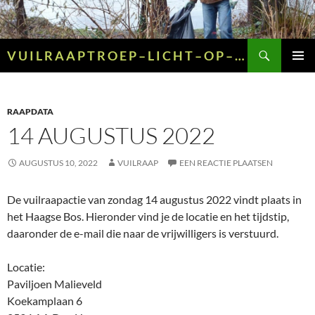
Ga
naar
de
Zoeken
V U I L R A A P T R O E P – L I C H T – O P – G R O E N – E N – G E E L
inhoud
PRIMAI
MENU
RAAPDATA
14 AUGUSTUS 2022
AUGUSTUS 10, 2022
VUILRAAP
EEN REACTIE PLAATSEN
De vuilraapactie van zondag 14 augustus 2022 vindt plaats in
het Haagse Bos. Hieronder vind je de locatie en het tijdstip,
daaronder de e-mail die naar de vrijwilligers is verstuurd.
Locatie:
Paviljoen Malieveld
Koekamplaan 6