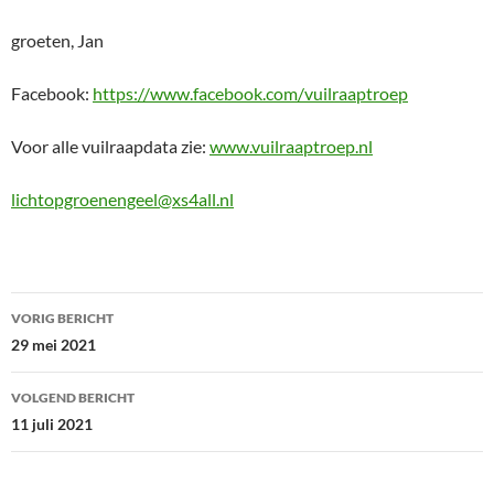
groeten, Jan
Facebook:
https://www.facebook.com/vuilraaptroep
Voor alle vuilraapdata zie:
www.vuilraaptroep.nl
lichtopgroenengeel@xs4all.nl
Bericht
VORIG BERICHT
navigatie
29 mei 2021
VOLGEND BERICHT
11 juli 2021