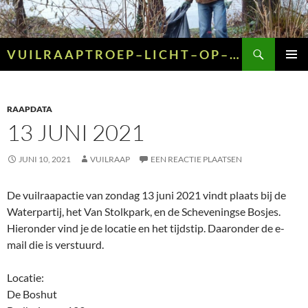
Ga
naar
de
Zoeken
V U I L R A A P T R O E P – L I C H T – O P – G R O E N – E N – G E E L
inhoud
PRIMAI
MENU
RAAPDATA
13 JUNI 2021
JUNI 10, 2021
VUILRAAP
EEN REACTIE PLAATSEN
De vuilraapactie van zondag 13 juni 2021 vindt plaats bij de
Waterpartij, het Van Stolkpark, en de Scheveningse Bosjes.
Hieronder vind je de locatie en het tijdstip. Daaronder de e-
mail die is verstuurd.
Locatie:
De Boshut