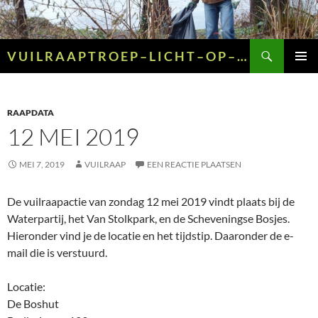
Ga
naar
de
Zoeken
V U I L R A A P T R O E P – L I C H T – O P – G R O E N – E N – G E E L
inhoud
PRIMAI
MENU
RAAPDATA
12 MEI 2019
MEI 7, 2019
VUILRAAP
EEN REACTIE PLAATSEN
De vuilraapactie van zondag 12 mei 2019 vindt plaats bij de
Waterpartij, het Van Stolkpark, en de Scheveningse Bosjes.
Hieronder vind je de locatie en het tijdstip. Daaronder de e-
mail die is verstuurd.
Locatie:
De Boshut