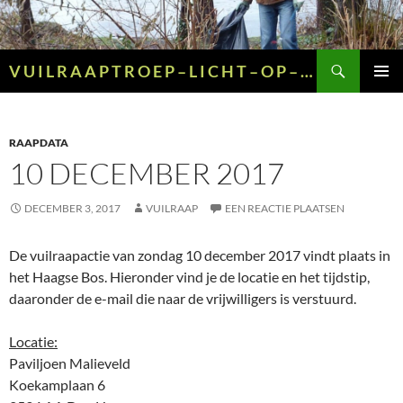
Ga
naar
de
Zoeken
V U I L R A A P T R O E P – L I C H T – O P – G R O E N – E N – G E E L
inhoud
PRIMAI
MENU
RAAPDATA
10 DECEMBER 2017
DECEMBER 3, 2017
VUILRAAP
EEN REACTIE PLAATSEN
De vuilraapactie van zondag 10 december 2017 vindt plaats in
het Haagse Bos. Hieronder vind je de locatie en het tijdstip,
daaronder de e-mail die naar de vrijwilligers is verstuurd.
Locatie:
Paviljoen Malieveld
Koekamplaan 6